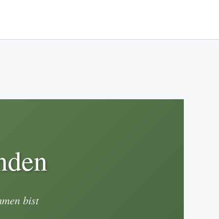
nden
mmen bist