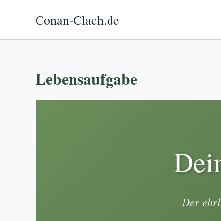
Zum
Conan-Clach.de
Inhalt
springen
Lebensaufgabe
Dei
Der ehrl